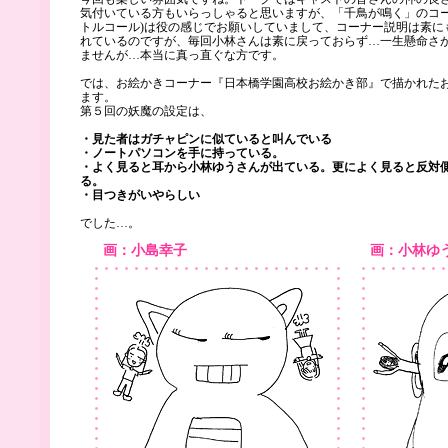
気付いている方もいらっしゃると思いますが、「千鳥が鳴く」のコー
トルコール)は役の感じでお願いしていまして、コーナー説明は素に
れているのですが、毎回小林さんは素に戻っておらず…一生懸命さ
ませんが…本当に真っ直ぐな方です。
では、お絵かきコーナー『日本橋学園高校お絵かき部』で描かれた
ます。
第５回の妖魔の設定は、
・見た者はガチャピンに似ていると叫んでいる
・ノートパソコンを手に持っている。
・よく見ると耳から小林ゆうさんが出ている。更によく見ると反対
る。
・目つきがいやらしい
でした…。
画：小島幸子
画：小林ゆ