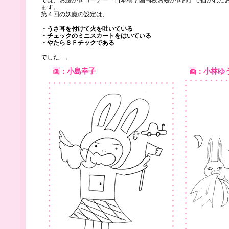
では、お絵かきコーナー『日本橋学園高校お絵かき部』で描かれた
ます。
第４回の妖魔の設定は、
・うさ耳を付けて火を吐いている
・チェックのミニスカートをはいている
・やたらＳＦチックである
でした…。
画：小島幸子
画：小林ゆ