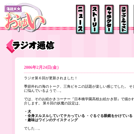
2006年2月24日(金）
ラジオ第６回が更新されました！
季節外れの海のトーク、三角ビキニの話題が楽しい感じでした。 そ
に悩んでいるようで…。
では、そのお絵かきコーナー『日本橋学園高校お絵かき部』で描か
介します。 第６回の妖魔の設定は、
・犬
・全身ヌルヌルしていてテカっている ・ぐるぐる眼鏡をかけている
・趣味はワインのテイスティング
でした…。