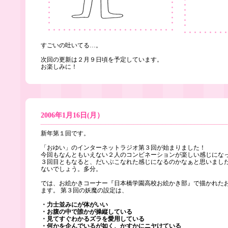
すごいの吐いてる…。
次回の更新は２月９日頃を予定しています。
お楽しみに！
2006年1月16日(月）
新年第１回です。
「おゆい」のインターネットラジオ第３回が始まりました！
今回もなんともいえない２人のコンビネーションが楽しい感じにな
３回目ともなると、だいぶこなれた感じになるのかなぁと思いまし
ないでしょう。多分。
では、お絵かきコーナー『日本橋学園高校お絵かき部』で描かれた
ます。 第３回の妖魔の設定は、
・力士並みにが体がいい
・お腹の中で誰かが操縦している
・見てすぐわかるズラを愛用している
・何かを企んでいるが如く、かすかにニヤけている