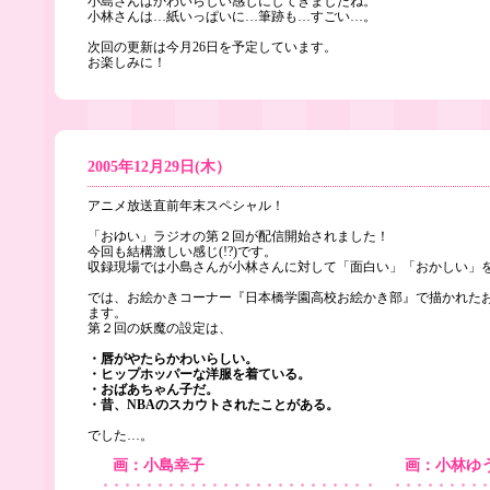
小島さんはかわいらしい感じにしてきましたね。
小林さんは…紙いっぱいに…筆跡も…すごい…。
次回の更新は今月26日を予定しています。
お楽しみに！
2005年12月29日(木）
アニメ放送直前年末スペシャル！
「おゆい」ラジオの第２回が配信開始されました！
今回も結構激しい感じ(!?)です。
収録現場では小島さんが小林さんに対して「面白い」「おかしい」
では、お絵かきコーナー『日本橋学園高校お絵かき部』で描かれた
ます。
第２回の妖魔の設定は、
・唇がやたらかわいらしい。
・ヒップホッパーな洋服を着ている。
・おばあちゃん子だ。
・昔、NBAのスカウトされたことがある。
でした…。
画：小島幸子
画：小林ゆ