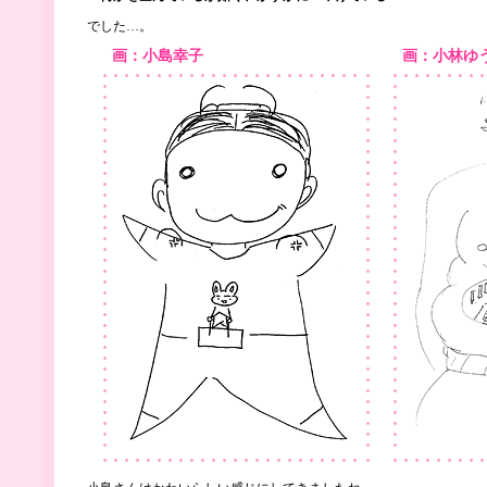
でした…。
画：小島幸子
画：小林ゆ