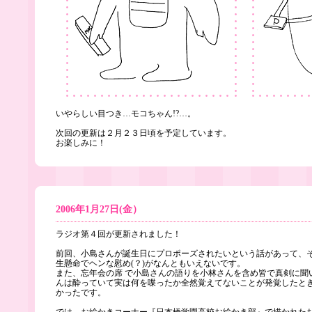
いやらしい目つき…モコちゃん!?…。
次回の更新は２月２３日頃を予定しています。
お楽しみに！
2006年1月27日(金）
ラジオ第４回が更新されました！
前回、小島さんが誕生日にプロポーズされたいという話があって、
生懸命でヘンな慰め(？)がなんともいえないです。
また、忘年会の席 で小島さんの語りを小林さんを含め皆で真剣に聞
んは酔っていて実は何を喋ったか全然覚えてないことが発覚したと
かったです。